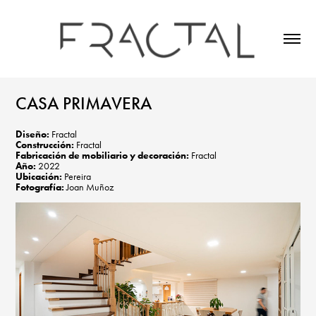
CASA PRIMAVERA
Diseño:
Fractal
Construcción:
Fractal
Fabricación de mobiliario y decoración:
Fractal
Año:
2022
Ubicación:
Pereira
Fotografía:
Joan Muñoz