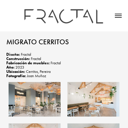
MIGRATO CERRITOS
Diseño:
Fractal
Construcción:
Fractal
Fabricación de muebles:
Fractal
Año:
2023
Ubicación:
Cerritos, Pereira
Fotografía:
Joan Muñoz